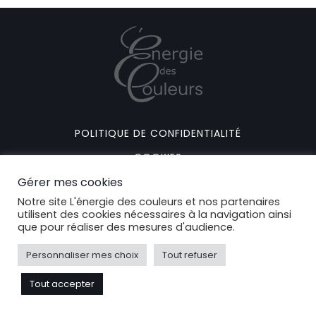
POLITIQUE DE CONFIDENTIALITÉ
COOKIES
Gérer mes cookies
MENTIONS LÉGALES
Notre site L'énergie des couleurs et nos partenaires
CONTACT
utilisent des cookies nécessaires à la navigation ainsi
que pour réaliser des mesures d'audience.
© 2024 L'énergie des couleurs
Personnaliser mes choix
Tout refuser
Tout accepter