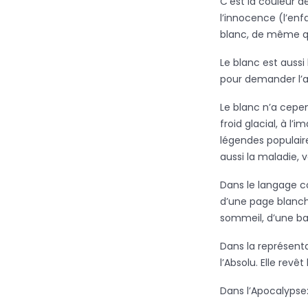
C’est la couleur d
l’innocence (l’enf
blanc, de même q
Le blanc est aussi
pour demander l’ar
Le blanc n’a cepen
froid glacial, à l
légendes populaire
aussi la maladie, 
Dans le langage co
d’une page blanche
sommeil, d’une ba
Dans la représentat
l’Absolu. Elle revê
Dans l’Apocalypse: 