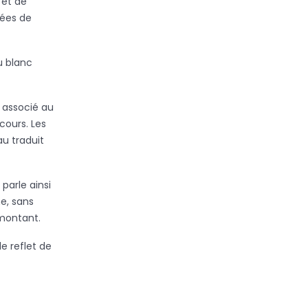
 et de
lées de
u blanc
i associé au
cours. Les
u traduit
parle ainsi
e, sans
 montant.
le reflet de