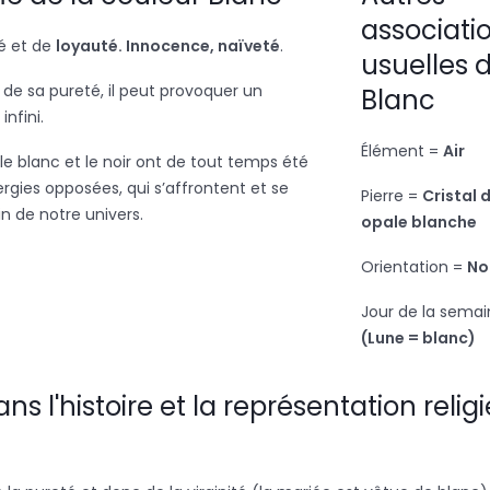
associati
é et de
loyauté. Innocence, naïveté
.
usuelles 
d de sa pureté, il peut provoquer un
Blanc
nfini.
Élément =
Air
e blanc et le noir ont de tout temps été
rgies opposées, qui s’affrontent et se
Pierre =
Cristal 
n de notre univers.
opale blanche
Orientation =
No
Jour de la sema
(Lune = blanc)
ns l'histoire et la représentation relig
e