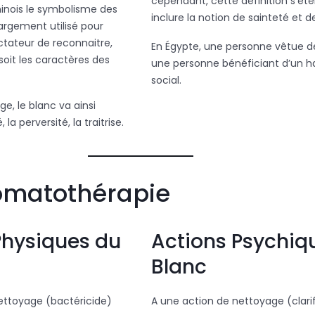
cependant, cette définition s’ét
hinois le symbolisme des
inclure la notion de sainteté et de
largement utilisé pour
tateur de reconnaitre,
En Égypte, une personne vêtue d
 soit les caractères des
une personne bénéficiant d’un h
social.
e, le blanc va ainsi
 la perversité, la traitrise.
omatothérapie
Physiques du
Actions Psychiq
Blanc
ettoyage (bactéricide)
A une action de nettoyage (clari