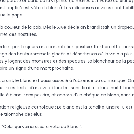
e la pureté et donc de la virginité (la mariée est vêtue de blanc)
ant baptisé est vêtu de blanc). Les religieuses novices sont habil
ue le pape.
 la couleur de la paix. Dès le XIVe siècle on brandissait un drapea
rêt des hostilités.
dant pas toujours une connotation positive. Il est en effet auss
’image des hauts sommets glacés et désertiques où la vie n’a plus 
s y logent des monstres et des spectres. La blancheur de la pea
voire un signe d’une mort prochaine.
urant, le blanc est aussi associé à l’absence ou au manque. On 
, sans texte, d’une voix blanche, sans timbre, d’une nuit blanch
lle à blanc, sans poudre, et encore d’un chèque en blanc, sans
ion religieuse catholique : Le blanc est la tonalité lunaire. C’est 
t le triomphe des élus.
“Celui qui vaincra, sera vêtu de Blanc “.