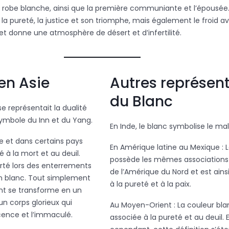
 robe blanche, ainsi que la première communiante et l’épousée.
té, la pureté, la justice et son triomphe, mais également le froid a
et donne une atmosphère de désert et d’infertilité.
en Asie
Autres représen
du Blanc
se représentait la dualité
symbole du Inn et du Yang.
En Inde, le blanc symbolise le ma
e et dans certains pays
En Amérique latine au Mexique : 
ié à la mort et au deuil.
possède les mêmes associations 
porté lors des enterrements
de l’Amérique du Nord et est ains
en blanc. Tout simplement
à la pureté et à la paix.
nt se transforme en un
un corps glorieux qui
Au Moyen-Orient : La couleur bla
ocence et l’immaculé.
associée à la pureté et au deuil. 