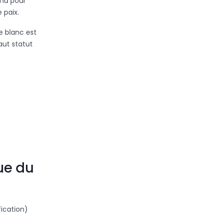
end pour
 paix.
e blanc est
aut statut
ue du
fication)