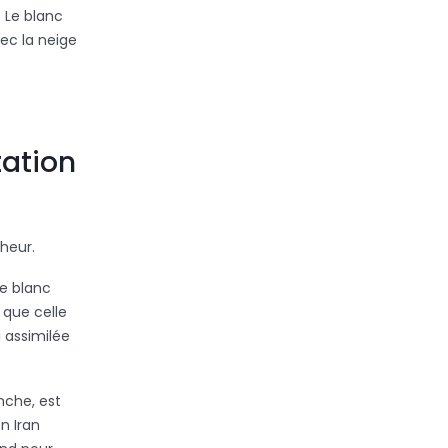
 Le blanc
vec la neige
tation
lheur.
Le blanc
que celle
i assimilée
nche, est
En Iran