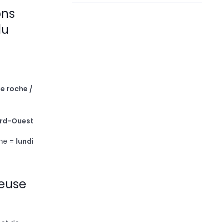
ons
du
de roche /
rd-Ouest
ine =
lundi
ieuse