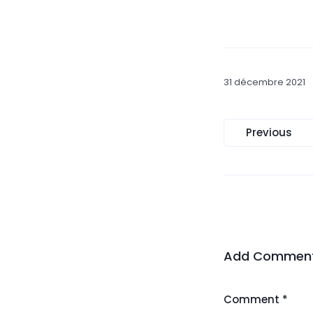
31 décembre 2021
Naviga
Previous
de
l’article
Add Commen
Comment *